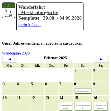
30
Wanderfahrt
Aug.
"Mecklenburgische
2026
Seenplatte" 30.08. - 04.09.2026
mehr Infos ...
Unser Jahreswanderplan 2026 zum ausdrucken
Wanderplan 2026
Februar 2025
◄
►
Mo.
Di.
Mi.
Do.
Fr.
Sa.
So.
1
2
3
4
5
6
7
8
9
Mitgliederversamml...
10
11
12
13
14
15
16
Wintersporttage
Wintersporttage Nova
Wintersporttage
Nova Ha...
Ha...
Nova Ha...