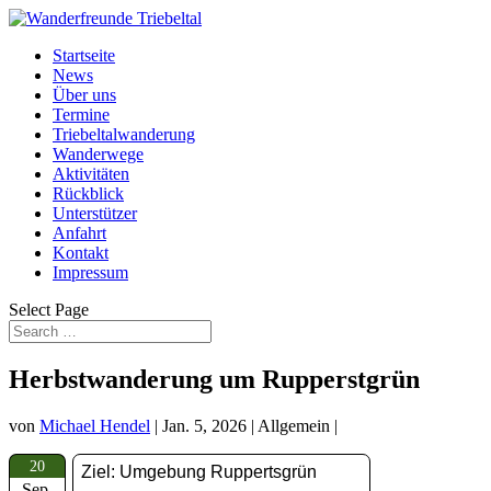
Startseite
News
Über uns
Termine
Triebeltalwanderung
Wanderwege
Aktivitäten
Rückblick
Unterstützer
Anfahrt
Kontakt
Impressum
Select Page
Herbstwanderung um Rupperstgrün
von
Michael Hendel
|
Jan. 5, 2026
| Allgemein |
20
Ziel: Umgebung Ruppertsgrün
Sep.