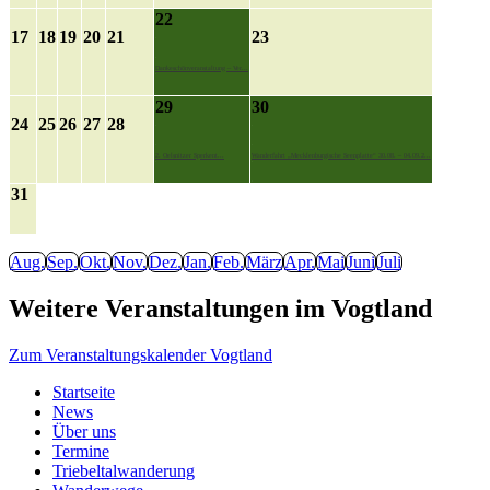
22
17
18
19
20
21
23
Dankeschönveranstaltung – Ver...
29
30
24
25
26
27
28
2. Oelsnitzer Sperkent...
Wanderfahrt „Mecklenburgische Seenplatte“ 30.08. – 04.09.2...
31
Aug.
Sep.
Okt.
Nov.
Dez.
Jan.
Feb.
März
Apr.
Mai
Juni
Juli
Weitere Veranstaltungen im Vogtland
Zum Veranstaltungskalender Vogtland
Startseite
News
Über uns
Termine
Triebeltalwanderung