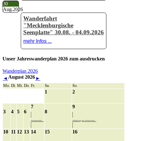
30
Aug.
2026
Wanderfahrt
"Mecklenburgische
Seenplatte" 30.08. - 04.09.2026
mehr Infos ...
Unser Jahreswanderplan 2026 zum ausdrucken
Wanderplan 2026
August 2026
◄
►
Mo.
Di.
Mi.
Do.
Fr.
Sa.
So.
1
2
7
9
3
4
5
6
8
Genusswander...
Wanderung um Schwarzenb...
10
11
12
13
14
15
16