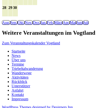
28
29
30
Aug.
Sep.
Okt.
Nov.
Dez.
Jan.
Feb.
März
Apr.
Mai
Juni
Juli
Weitere Veranstaltungen im Vogtland
Zum Veranstaltungskalender Vogtland
Startseite
News
Über uns
Termine
Triebeltalwanderung
Wanderwege
Aktivitäten
Rückblick
Unterstützer
Anfahrt
Kontakt
Impressum
WordPress Themes designed by Designers Inn