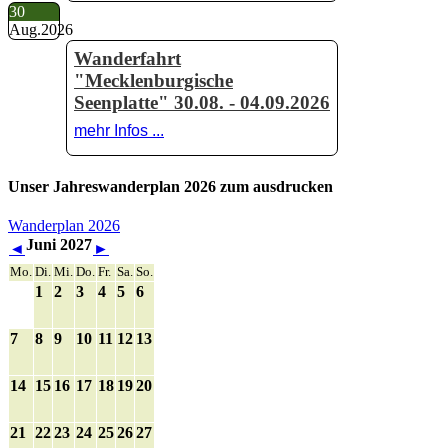
30
Aug.
2026
Wanderfahrt
"Mecklenburgische
Seenplatte" 30.08. - 04.09.2026
mehr Infos ...
Unser Jahreswanderplan 2026 zum ausdrucken
Wanderplan 2026
Juni 2027
◄
►
Mo.
Di.
Mi.
Do.
Fr.
Sa.
So.
1
2
3
4
5
6
7
8
9
10
11
12
13
14
15
16
17
18
19
20
21
22
23
24
25
26
27